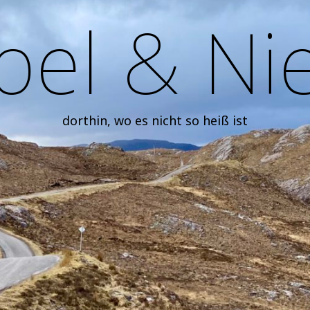
el & Ni
dorthin, wo es nicht so heiß ist