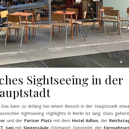
sches Sightseeing in der
auptstadt
tig! Das kann zu Anfang bei einem Besuch in der Hauptstadt etw
assischen Sightseeing Highlights in Berlin ist lang. Dazu gehör
Tor
und der
Pariser Platz
mit dem
Hotel Adlon
, der
Reichsta
7. Juni
mit
Siegessäule
(Stichwort
Fanmeile
), der
Fernsehtu