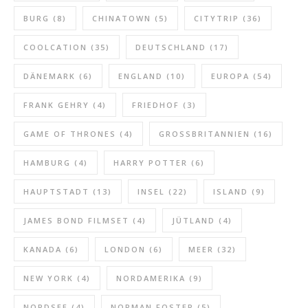
BURG
(8)
CHINATOWN
(5)
CITYTRIP
(36)
COOLCATION
(35)
DEUTSCHLAND
(17)
DÄNEMARK
(6)
ENGLAND
(10)
EUROPA
(54)
FRANK GEHRY
(4)
FRIEDHOF
(3)
GAME OF THRONES
(4)
GROSSBRITANNIEN
(16)
HAMBURG
(4)
HARRY POTTER
(6)
HAUPTSTADT
(13)
INSEL
(22)
ISLAND
(9)
JAMES BOND FILMSET
(4)
JÜTLAND
(4)
KANADA
(6)
LONDON
(6)
MEER
(32)
NEW YORK
(4)
NORDAMERIKA
(9)
NORDSEE
(4)
NORMAN FOSTER
(5)