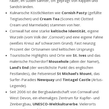
rauer, im Süden sanfter, oft geprägt von Klippen und
Sandstränden.
Kulinarische Köstlichkeiten wie
Cornish Pasty
(gefüllte
Teigtaschen) und
Cream Tea
(Scones mit Clotted
Cream und Marmelade) stammen von hier.
Cornwall hat eine starke
keltische Identität
, eigene
Wurzeln (vom Volk der ‚Cornovii‘) und eine eigene Fahne
(weißes Kreuz auf schwarzem Grund). Fast neunzig
Prozent der Ortsnamen sind keltischen Ursprungs
Touristische Highlights sind Orte wie
St. Ives
und das
malerische Fischerdorf
Mousehole
(allein der Name!),
Land’s End
(der westlichste Punkt des englischen
Festlandes), die Felseninsel
St Michael’s Mount
, das
Surfer-Paradies
Newquay
und
Tintagel Castle
(Artus-
Legende).
Seit 2006 ist die Bergbaulandschaft von Cornwall und
West Devon, ein ehemaliges Zentrum für Kupfer- und
Zinnbergbau,
UNESCO-Weltkulturerbe
. Vielerorts