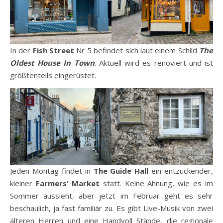
In der
Fish Street
Nr 5 befindet sich laut einem Schild
The
Oldest House In Town
. Aktuell wird es renoviert und ist
größtenteils eingerüstet.
Jeden Montag findet in
The Guide Hall
ein entzückender,
kleiner
Farmers‘ Market
statt. Keine Ahnung, wie es im
Sommer aussieht, aber jetzt im Februar geht es sehr
beschaulich, ja fast familiär zu. Es gibt Live-Musik von zwei
älteren Herren und eine Handvoll Stände, die regionale