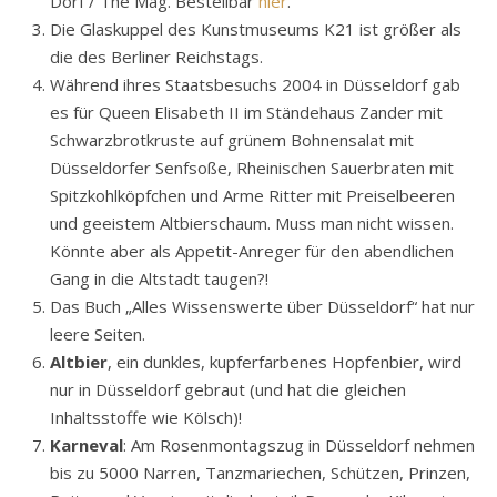
Büdchen. Jede(r) ist willkommen! Infos und Termine gibt
es
hier
. Nächster Termin: 30.8.25
Düsseldorf hat ein wirklich tolles
Stadtmagazin
: The
Dorf / The Mag. Bestellbar
hier
.
Die Glaskuppel des Kunstmuseums K21 ist größer als
die des Berliner Reichstags.
Während ihres Staatsbesuchs 2004 in Düsseldorf gab
es für Queen Elisabeth II im Ständehaus Zander mit
Schwarzbrotkruste auf grünem Bohnensalat mit
Düsseldorfer Senfsoße, Rheinischen Sauerbraten mit
Spitzkohlköpfchen und Arme Ritter mit Preiselbeeren
und geeistem Altbierschaum. Muss man nicht wissen.
Könnte aber als Appetit-Anreger für den abendlichen
Gang in die Altstadt taugen?!
Das Buch „Alles Wissenswerte über Düsseldorf“ hat nur
leere Seiten.
Altbier
, ein dunkles, kupferfarbenes Hopfenbier, wird
nur in Düsseldorf gebraut (und hat die gleichen