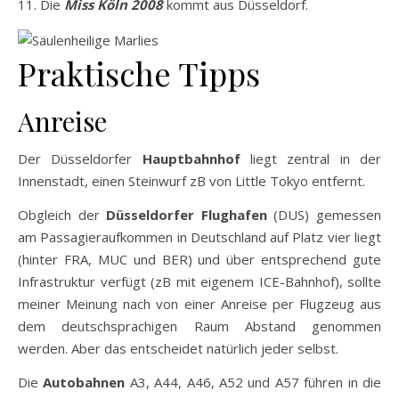
das Teil (möglicherweise anschließend auch der
Verspeiser…). Der Pudding selbst steht jedenfalls
seither im
Guinnessbuch der Rekorde
.
Die
Miss Köln 2008
kommt aus Düsseldorf.
Praktische Tipps
Anreise
Der Düsseldorfer
Hauptbahnhof
liegt zentral in der
Innenstadt, einen Steinwurf zB von Little Tokyo entfernt.
Obgleich der
Düsseldorfer Flughafen
(DUS) gemessen
am Passagieraufkommen in Deutschland auf Platz vier liegt
(hinter FRA, MUC und BER) und über entsprechend gute
Infrastruktur verfügt (zB mit eigenem ICE-Bahnhof), sollte