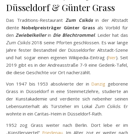
Düsseldorf & Günter Grass
Das Traditions-Restaurant
Zum
Csikós
in der Altstadt
diente
Nobelpreisträger Günter Grass
als Vorbild für
den
Zwiebelkeller
in
Die
Blechtrommel
. Leider hat das
Zum Csikós
2018 seine Pforten geschlossen. Es war lange
Jahre fester Bestandteil der Düsseldorfer Altstadt-Szene
und hat sogar einen eigenen Wikipedia-Eintrag (
hier
). Seit
2019 gibt es in der Andreasstraße 7-9 eine Gedenk-Tafel,
die diese Geschichte vor Ort nacherzählt.
Von 1947 bis 1953 absolvierte der in
Danzig
geborene
Grass in Düsseldorf in eine Steinmetzlehre, studierte an
der Kunstakademie und verdiente sich nebenher seinen
Lebensunterhalt als Türsteher im Lokal
Zum Csikós
. Er
wohnte in ein Caritas-Heim in Düsseldorf-Rath.
1952 zog Grass weiter nach Berlin. Dort lebe er im
„Künstlerviertel“
Friedenau
. Im Alter zog er weiter nach