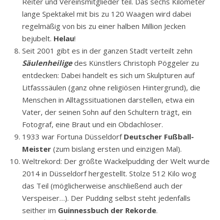
Inhaltsstoffe wie Kölsch)!
Karneval
: Am Rosenmontagszug in Düsseldorf nehmen
bis zu 5000 Narren, Tanzmariechen, Schützen, Prinzen,
Reiter und Vereinsmitglieder teil. Das sechs Kilometer
lange Spektakel mit bis zu 120 Waagen wird dabei
regelmäßig von bis zu einer halben Million Jecken
bejubelt.
Helau
!
Seit 2001 gibt es in der ganzen Stadt verteilt zehn
Säulenheilige
des Künstlers Christoph Pöggeler zu
entdecken: Dabei handelt es sich um Skulpturen auf
Litfasssäulen (ganz ohne religiösen Hintergrund), die
Menschen in Alltagssituationen darstellen, etwa ein
Vater, der seinen Sohn auf den Schultern trägt, ein
Fotograf, eine Braut und ein Obdachloser.
1933 war Fortuna Düsseldorf
Deutscher Fußball-
Meister
(zum bislang ersten und einzigen Mal).
Weltrekord: Der größte Wackelpudding der Welt wurde
2014 in Düsseldorf hergestellt. Stolze 512 Kilo wog