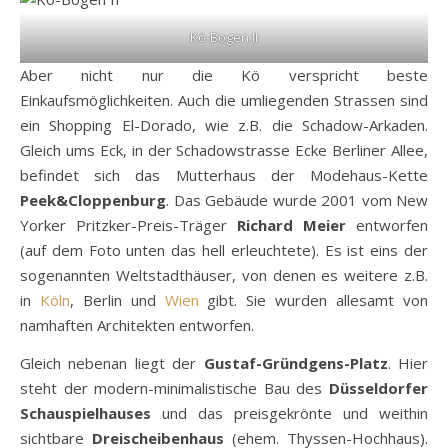
Kö-Bogen II
Aber nicht nur die Kö verspricht beste
Einkaufsmöglichkeiten. Auch die umliegenden Strassen sind
ein Shopping El-Dorado, wie z.B. die Schadow-Arkaden.
Gleich ums Eck, in der Schadowstrasse Ecke Berliner Allee,
befindet sich das Mutterhaus der Modehaus-Kette
Peek&Cloppenburg
. Das Gebäude wurde 2001 vom New
Yorker Pritzker-Preis-Träger
Richard Meier
entworfen
(auf dem Foto unten das hell erleuchtete). Es ist eins der
sogenannten Weltstadthäuser, von denen es weitere z.B.
in
Köln
, Berlin und
Wien
gibt. Sie wurden allesamt von
namhaften Architekten entworfen.
Gleich nebenan liegt der
Gustaf-Gründgens-Platz
. Hier
steht der modern-minimalistische Bau des
Düsseldorfer
Schauspielhauses
und das preisgekrönte und weithin
sichtbare
Dreischeibenhaus
(ehem. Thyssen-Hochhaus).