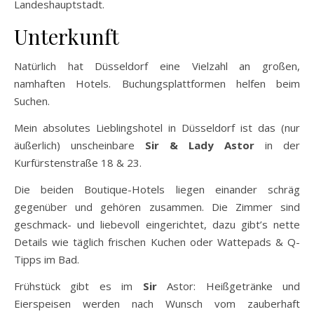
meiner Meinung nach von einer Anreise per Flugzeug aus
dem deutschsprachigen Raum Abstand genommen
werden. Aber das entscheidet natürlich jeder selbst.
Die
Autobahnen
A3, A44, A46, A52 und A57 führen in die
Landeshauptstadt.
Unterkunft
Natürlich hat Düsseldorf eine Vielzahl an großen,
namhaften Hotels. Buchungsplattformen helfen beim
Suchen.
Mein absolutes Lieblingshotel in Düsseldorf ist das (nur
äußerlich) unscheinbare
Sir & Lady Astor
in der
Kurfürstenstraße 18 & 23.
Die beiden Boutique-Hotels liegen einander schräg
gegenüber und gehören zusammen. Die Zimmer sind
geschmack- und liebevoll eingerichtet, dazu gibt’s nette