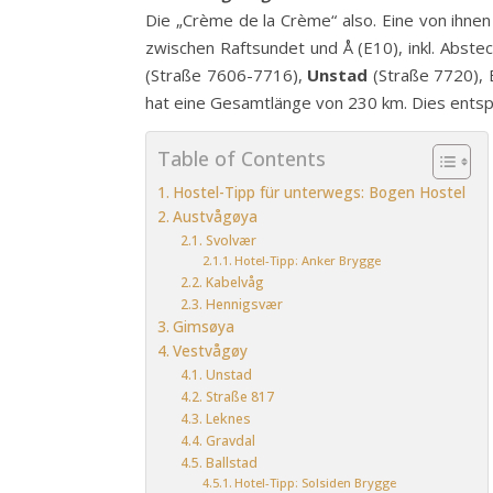
Die „Crème de la Crème“ also. Eine von ihnen
zwischen Raftsundet und Å (E10), inkl. Abste
(Straße 7606-7716),
Unstad
(Straße 7720),
hat eine Gesamtlänge von 230 km. Dies entsp
Table of Contents
Hostel-Tipp für unterwegs: Bogen Hostel
Austvågøya
Svolvær
Hotel-Tipp: Anker Brygge
Kabelvåg
Hennigsvær
Gimsøya
Vestvågøy
Unstad
Straße 817
Leknes
Gravdal
Ballstad
Hotel-Tipp: Solsiden Brygge