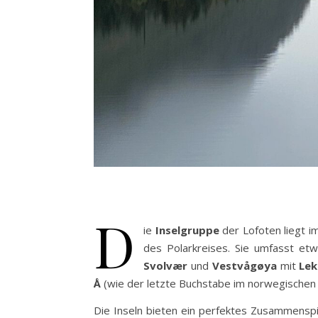
D
ie
Inselgruppe
der Lofoten liegt i
des Polarkreises. Sie umfasst et
Svolvær
und
Vestvågøya
mit
Lek
Å
(wie der letzte Buchstabe im norwegischen 
Die Inseln bieten ein perfektes Zusammenspi