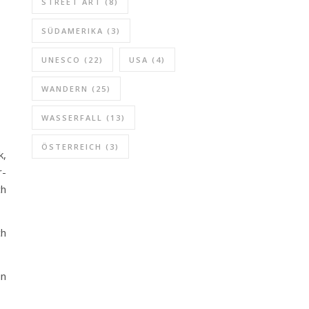
STREET ART
(8)
SÜDAMERIKA
(3)
UNESCO
(22)
USA
(4)
WANDERN
(25)
WASSERFALL
(13)
ÖSTERREICH
(3)
k,
r-
ch
ch
in