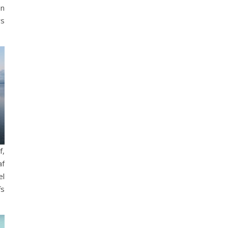
en
rs
f,
af
el
fs