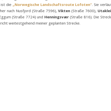
 ist die
„Norwegische Landschaftsroute Lofoten“
. Sie verläu
cher nach Nusfjord (Straße 7596),
Vikten
(Straße 7600),
Utakle
 Eggum (Straße 7724) und
Henningsvær
(Straße 816). Die Strec
richt weitestgehend meiner geplanten Strecke.