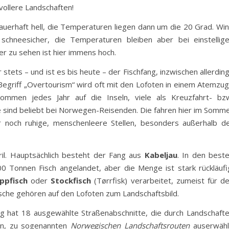
zvollere Landschaften!
uerhaft hell, die Temperaturen liegen dann um die 20 Grad. Wi
chneesicher, die Temperaturen bleiben aber bei einstellig
er zu sehen ist hier immens hoch.
tets – und ist es bis heute – der Fischfang, inzwischen allerdin
Begriff „Overtourism“ wird oft mit den Lofoten in einem Atemzu
kommen jedes Jahr auf die Inseln, viele als Kreuzfahrt- bz
 sind beliebt bei Norwegen-Reisenden. Die fahren hier im Somm
 noch ruhige, menschenleere Stellen, besonders außerhalb d
ril. Hauptsächlich besteht der Fang aus
Kabeljau
. In den best
0 Tonnen Fisch angelandet, aber die Menge ist stark rückläufi
ippfisch
oder
Stockfisch
(Tørrfisk) verarbeitet, zumeist für d
sche gehören auf den Lofoten zum Landschaftsbild.
ng hat 18 ausgewählte Straßenabschnitte, die durch Landschaft
n, zu sogenannten
Norwegischen Landschaftsrouten
auserwähl