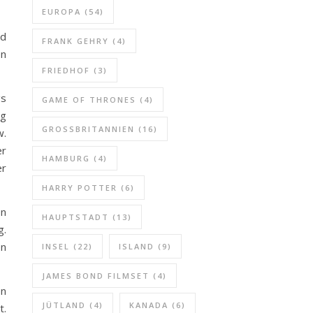
EUROPA
(54)
nd
FRANK GEHRY
(4)
en
FRIEDHOF
(3)
gs
GAME OF THRONES
(4)
gg
GROSSBRITANNIEN
(16)
w.
er
HAMBURG
(4)
er
HARRY POTTER
(6)
en
HAUPTSTADT
(13)
g.
en
INSEL
(22)
ISLAND
(9)
JAMES BOND FILMSET
(4)
en
JÜTLAND
(4)
KANADA
(6)
t.