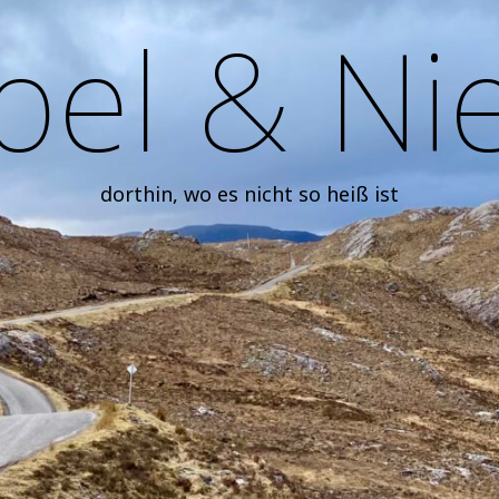
el & Ni
dorthin, wo es nicht so heiß ist