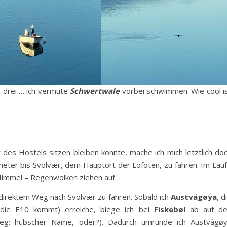
h drei … ich vermute
Schwertwale
vorbei schwimmen. Wie cool i
es Hostels sitzen bleiben könnte, mache ich mich letztlich do
eter bis Svolvær, dem Hauptort der Lofoten, zu fahren. Im Lau
 Himmel – Regenwolken ziehen auf…
 direktem Weg nach Svolvær zu fahren. Sobald ich
Austvågøya
, d
die E10 kommt) erreiche, biege ich bei
Fiskebøl
ab auf de
weg; hübscher Name, oder?). Dadurch umrunde ich Austvågø