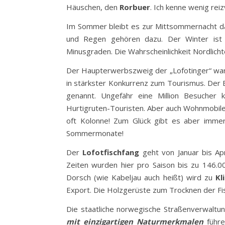
Häuschen, den
Rorbuer
. Ich kenne wenig rei
Im Sommer bleibt es zur Mittsommernacht da
und Regen gehören dazu. Der Winter ist s
Minusgraden. Die Wahrscheinlichkeit Nordlicht
Der Haupterwerbszweig der „Lofotinger“ war s
in stärkster Konkurrenz zum Tourismus. Der 
genannt. Ungefähr eine Million Besucher 
Hurtigruten-Touristen. Aber auch Wohnmobile
oft Kolonne! Zum Glück gibt es aber immer
Sommermonate!
Der
Lofotfischfang
geht von Januar bis Ap
Zeiten wurden hier pro Saison bis zu 146.00
Dorsch (wie Kabeljau auch heißt) wird zu
Kl
Export. Die Holzgerüste zum Trocknen der Fi
Die staatliche norwegische Straßenverwaltu
mit einzigartigen Naturmerkmalen
führe