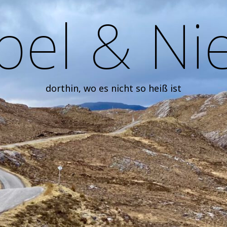
el & Ni
dorthin, wo es nicht so heiß ist