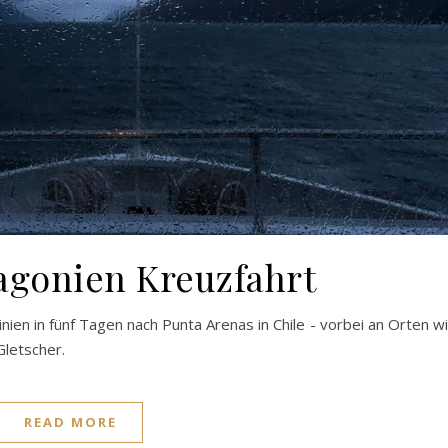
tagonien Kreuzfahrt
nien in fünf Tagen nach Punta Arenas in Chile - vorbei an Orten w
letscher.
READ MORE