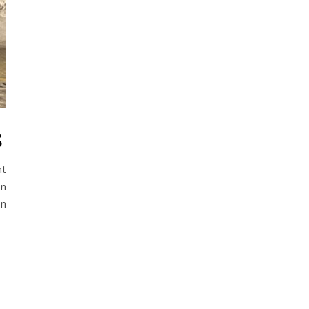
s
ht
on
on